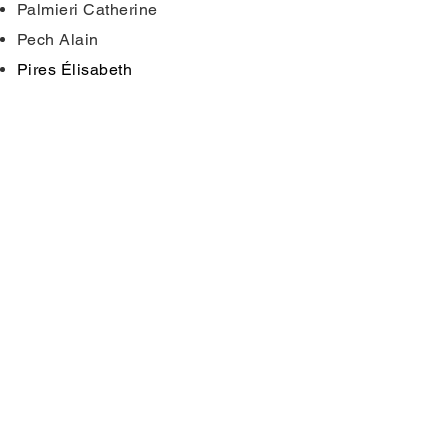
Palmieri Catherine
Pech Alain
Pires Élisabeth
Vanlaeys Sylvie
Vitte Hervé
Vitte Brigitte
Nos partenaires
SAS
BROC
ARD